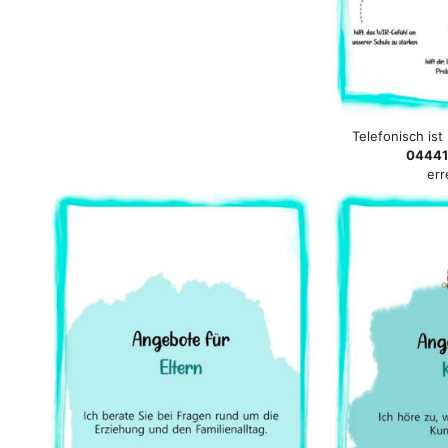
Telefonisch is
04441
err